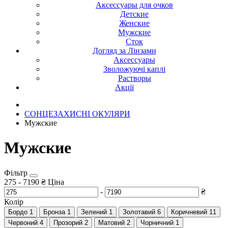
Аксессуары для очков
Детские
Женские
Мужские
Сток
Догляд за Лінзами
Аксессуары
Зволожуючі каплі
Растворы
Акції
СОНЦЕЗАХИСНІ ОКУЛЯРИ
Мужские
Мужские
Фільтр
275
-
7190
₴
Ціна
-
₴
Колір
Бордо
1
Бронза
1
Зелений
1
Золотавий
6
Коричневий
11
Червоний
4
Прозорий
2
Матовий
2
Чорничний
1