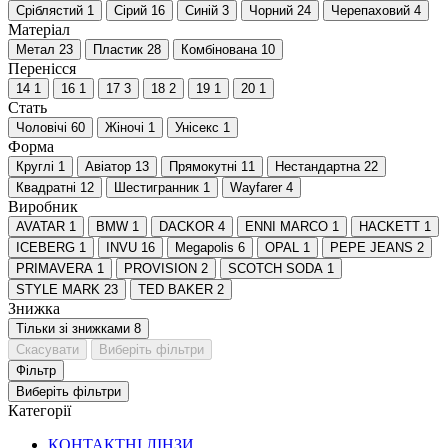
Сріблястий
1
Сірий
16
Синій
3
Чорний
24
Черепаховий
4
Матеріал
Метал
23
Пластик
28
Комбінована
10
Перенісся
14
1
16
1
17
3
18
2
19
1
20
1
Стать
Чоловічі
60
Жіночі
1
Унісекс
1
Форма
Круглі
1
Авіатор
13
Прямокутні
11
Нестандартна
22
Квадратні
12
Шестигранник
1
Wayfarer
4
Виробник
AVATAR
1
BMW
1
DACKOR
4
ENNI MARCO
1
HACKETT
1
ICEBERG
1
INVU
16
Megapolis
6
OPAL
1
PEPE JEANS
2
PRIMAVERA
1
PROVISION
2
SCOTCH SODA
1
STYLE MARK
23
TED BAKER
2
Знижка
Тільки зі знижками
8
Скасувати
Виберіть фільтри
Фільтр
Виберіть фільтри
Категорії
КОНТАКТНІ ЛІНЗИ