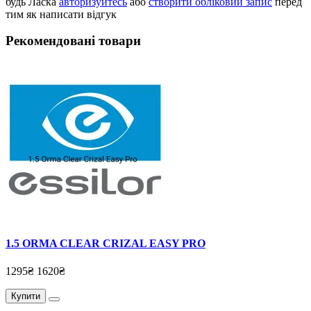
будь Ласка
авторизуйтесь
або
створити обліковий запис
перед
тим як написати відгук
Рекомендовані товари
1.5 ORMA CLEAR CRIZAL EASY PRO
1295₴
1620₴
Купити