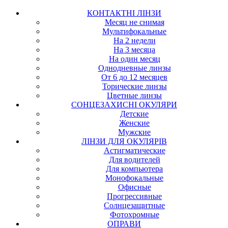
КОНТАКТНІ ЛІНЗИ
Месяц не снимая
Мультифокальные
На 2 недели
На 3 месяца
На один месяц
Однодневные линзы
От 6 до 12 месяцев
Торические линзы
Цветные линзы
СОНЦЕЗАХИСНІ ОКУЛЯРИ
Детские
Женские
Мужские
ЛІНЗИ ДЛЯ ОКУЛЯРІВ
Астигматические
Для водителей
Для компьютера
Монофокальные
Офисные
Прогрессивные
Солнцезащитные
Фотохромные
ОПРАВИ