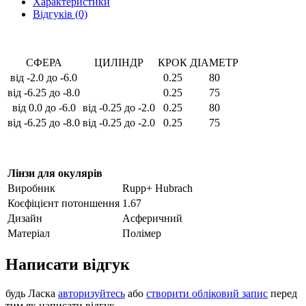
Характеристики
Відгуків (0)
СФЕРА
ЦИЛІНДР
КРОК
ДІАМЕТР
від -2.0 до -6.0
0.25
80
від -6.25 до -8.0
0.25
75
від 0.0 до -6.0
від -0.25 до -2.0
0.25
80
від -6.25 до -8.0
від -0.25 до -2.0
0.25
75
Лінзи для окулярів
Виробник
Rupp+ Hubrach
Коєфіцієнт потоншення
1.67
Дизайн
Асферичний
Матеріал
Полімер
Написати відгук
будь Ласка
авторизуйтесь
або
створити обліковий запис
перед
тим як написати відгук