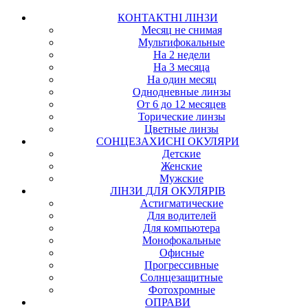
КОНТАКТНІ ЛІНЗИ
Месяц не снимая
Мультифокальные
На 2 недели
На 3 месяца
На один месяц
Однодневные линзы
От 6 до 12 месяцев
Торические линзы
Цветные линзы
СОНЦЕЗАХИСНІ ОКУЛЯРИ
Детские
Женские
Мужские
ЛІНЗИ ДЛЯ ОКУЛЯРІВ
Астигматические
Для водителей
Для компьютера
Монофокальные
Офисные
Прогрессивные
Солнцезащитные
Фотохромные
ОПРАВИ