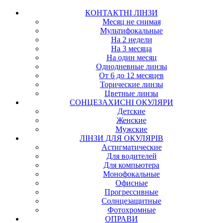
КОНТАКТНІ ЛІНЗИ
Месяц не снимая
Мультифокальные
На 2 недели
На 3 месяца
На один месяц
Однодневные линзы
От 6 до 12 месяцев
Торические линзы
Цветные линзы
СОНЦЕЗАХИСНІ ОКУЛЯРИ
Детские
Женские
Мужские
ЛІНЗИ ДЛЯ ОКУЛЯРІВ
Астигматические
Для водителей
Для компьютера
Монофокальные
Офисные
Прогрессивные
Солнцезащитные
Фотохромные
ОПРАВИ