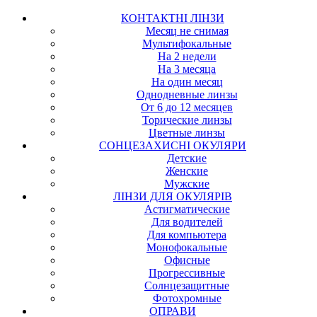
КОНТАКТНІ ЛІНЗИ
Месяц не снимая
Мультифокальные
На 2 недели
На 3 месяца
На один месяц
Однодневные линзы
От 6 до 12 месяцев
Торические линзы
Цветные линзы
СОНЦЕЗАХИСНІ ОКУЛЯРИ
Детские
Женские
Мужские
ЛІНЗИ ДЛЯ ОКУЛЯРІВ
Астигматические
Для водителей
Для компьютера
Монофокальные
Офисные
Прогрессивные
Солнцезащитные
Фотохромные
ОПРАВИ