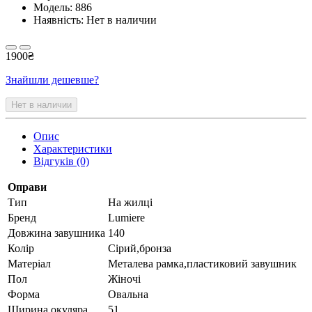
Модель:
886
Наявність: Нет в наличии
1900₴
Знайшли дешевше?
Нет в наличии
Опис
Характеристики
Відгуків (0)
Оправи
Тип
На жилці
Бренд
Lumiere
Довжина завушника
140
Колір
Сірий,бронза
Матеріал
Металева рамка,пластиковий завушник
Пол
Жіночі
Форма
Овальна
Ширина окуляра
51