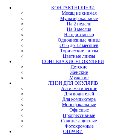
КОНТАКТНІ ЛІНЗИ
Месяц не снимая
Мультифокальные
На 2 недели
На 3 месяца
На один месяц
Однодневные линзы
От 6 до 12 месяцев
Торические линзы
Цветные линзы
СОНЦЕЗАХИСНІ ОКУЛЯРИ
Детские
Женские
Мужские
ЛІНЗИ ДЛЯ ОКУЛЯРІВ
Астигматические
Для водителей
Для компьютера
Монофокальные
Офисные
Прогрессивные
Солнцезащитные
Фотохромные
ОПРАВИ