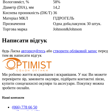
Вологовміст, %
58%
Діаметр (DIA), мм
14,2
Киснева проникність (DK/T)
36
Матеріал МКЛ
ГІДРОГЕЛЬ
Призначення
Одна доба,пакунок 30 штук.
Торгова марка
Johnson&Johnson
Написати відгук
будь Ласка
авторизуйтесь
або
створити обліковий запис
перед
тим як написати відгук
Ми робимо життя яскравішим і яскравішим. У нас Ви можете
перевірити зір, замовити окуляри, підібрати контактні лінзи,
купити сонцезахисні окуляри та аксесуари. Покупку можна
зробити онлайн.
Наші контакти
(066) 778 66 50