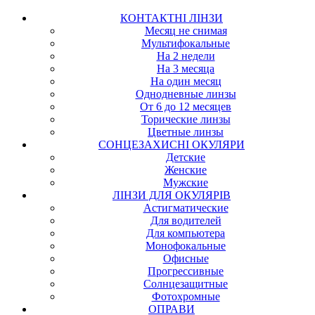
КОНТАКТНІ ЛІНЗИ
Месяц не снимая
Мультифокальные
На 2 недели
На 3 месяца
На один месяц
Однодневные линзы
От 6 до 12 месяцев
Торические линзы
Цветные линзы
СОНЦЕЗАХИСНІ ОКУЛЯРИ
Детские
Женские
Мужские
ЛІНЗИ ДЛЯ ОКУЛЯРІВ
Астигматические
Для водителей
Для компьютера
Монофокальные
Офисные
Прогрессивные
Солнцезащитные
Фотохромные
ОПРАВИ