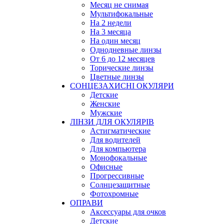
Месяц не снимая
Мультифокальные
На 2 недели
На 3 месяца
На один месяц
Однодневные линзы
От 6 до 12 месяцев
Торические линзы
Цветные линзы
СОНЦЕЗАХИСНІ ОКУЛЯРИ
Детские
Женские
Мужские
ЛІНЗИ ДЛЯ ОКУЛЯРІВ
Астигматические
Для водителей
Для компьютера
Монофокальные
Офисные
Прогрессивные
Солнцезащитные
Фотохромные
ОПРАВИ
Аксессуары для очков
Детские