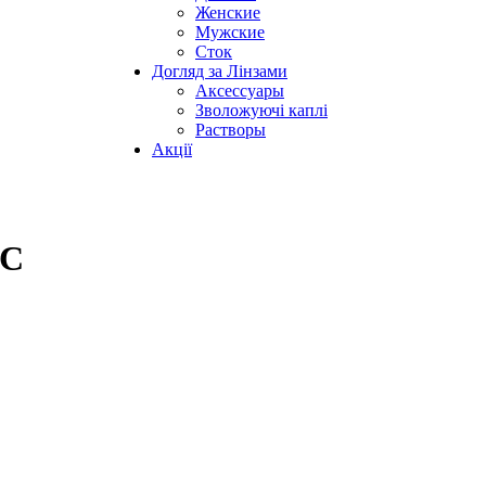
Женские
Мужские
Сток
Догляд за Лінзами
Аксессуары
Зволожуючі каплі
Растворы
Акції
MC