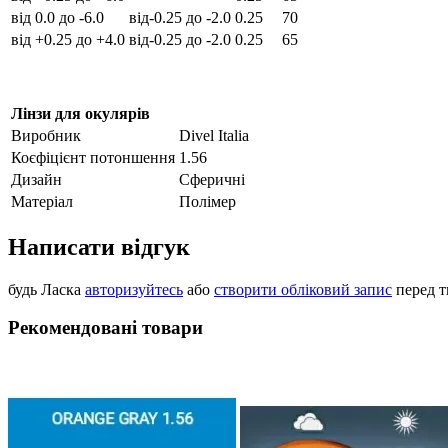
від 0.0 до -6.0
від-0.25 до -2.0
0.25
70
від +0.25 до +4.0
від-0.25 до -2.0
0.25
65
Лінзи для окулярів
Виробник
Divel Italia
Коєфіцієнт потоншення
1.56
Дизайн
Сферичні
Матеріал
Полімер
Написати відгук
будь Ласка
авторизуйтесь
або
створити обліковий запис
перед т
Рекомендовані товари