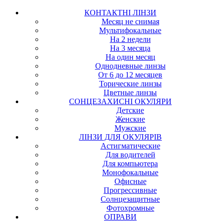
КОНТАКТНІ ЛІНЗИ
Месяц не снимая
Мультифокальные
На 2 недели
На 3 месяца
На один месяц
Однодневные линзы
От 6 до 12 месяцев
Торические линзы
Цветные линзы
СОНЦЕЗАХИСНІ ОКУЛЯРИ
Детские
Женские
Мужские
ЛІНЗИ ДЛЯ ОКУЛЯРІВ
Астигматические
Для водителей
Для компьютера
Монофокальные
Офисные
Прогрессивные
Солнцезащитные
Фотохромные
ОПРАВИ